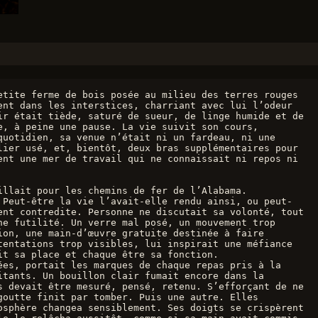
tite ferme de bois posée au milieu des terres rouges 
nt dans les interstices, charriant avec lui l’odeur 
r était tiède, saturé de sueur, de linge humide et de 
, à peine une pause. La vie suivit son cours, 
uotidien, sa venue n’était ni un fardeau, ni une 
ier usé, et, bientôt, deux bras supplémentaires pour 
nt une mer de travail qui ne connaissait ni repos ni 
llait pour les chemins de fer de l’Alabama. 
 Peut-être la vie l’avait-elle rendu ainsi, ou peut-
nt contredite. Personne ne discutait sa volonté, tout 
e futilité. Un verre mal posé, un mouvement trop 
on, une main-d’œuvre gratuite destinée à faire 
entations trop visibles, lui inspirait une méfiance 
it sa place et chaque être sa fonction.
es, portait les marques de chaque repas pris à la 
tants. Un bouillon clair fumait encore dans la 
 devait être mesuré, pensé, retenu. S’efforçant de ne 
outte finit par tomber. Puis une autre. Elles 
sphère changea sensiblement. Ses doigts se crispèrent 