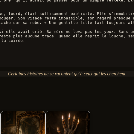
i bref qu’il aurait pu passer pour un simple réflexe. Ell
xe, lourd, était suffisamment explicite. Elle s’immobilis
bouger. Son visage resta impassible, son regard presque a
tache sur sa robe. « Une gentille fille fait toujours at
si elle avait crié. Sa mère ne leva pas les yeux. Sans un
reste plus aucune trace. Quand elle reprit la louche, ses
 la soirée.
Certaines histoires ne se racontent qu’à ceux qui les cherchent.