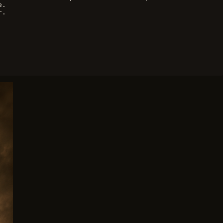
e.
r.