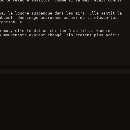
e le relâcha aussitôt, comme si sa main avait commis 
a, la louche suspendue dans les airs. Elle sentit la 
bsent. Une image accrochée au mur de la classe lui 
tention. »
 mot, elle tendit un chiffon à sa fille. Nannie 
 mouvements avaient changé. Ils étaient plus précis. 