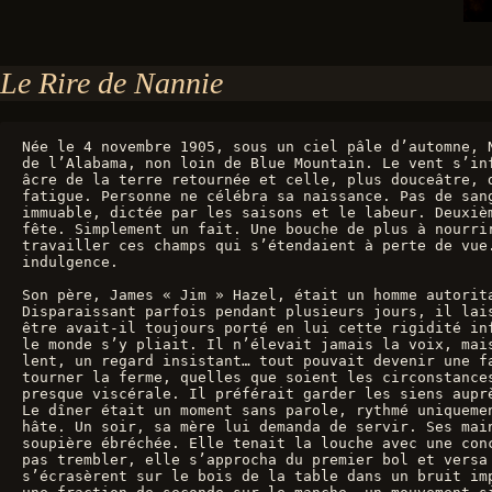
Le Rire de Nannie
Née le 4 novembre 1905, sous un ciel pâle d’automne, 
de l’Alabama, non loin de Blue Mountain. Le vent s’in
âcre de la terre retournée et celle, plus douceâtre, 
fatigue. Personne ne célébra sa naissance. Pas de san
immuable, dictée par les saisons et le labeur. Deuxiè
fête. Simplement un fait. Une bouche de plus à nourri
travailler ces champs qui s’étendaient à perte de vue
indulgence.
Son père, James « Jim » Hazel, était un homme autorit
Disparaissant parfois pendant plusieurs jours, il lai
être avait-il toujours porté en lui cette rigidité in
le monde s’y pliait. Il n’élevait jamais la voix, mai
lent, un regard insistant… tout pouvait devenir une f
tourner la ferme, quelles que soient les circonstance
presque viscérale. Il préférait garder les siens aupr
Le dîner était un moment sans parole, rythmé uniqueme
hâte. Un soir, sa mère lui demanda de servir. Ses mai
soupière ébréchée. Elle tenait la louche avec une con
pas trembler, elle s’approcha du premier bol et versa
s’écrasèrent sur le bois de la table dans un bruit im