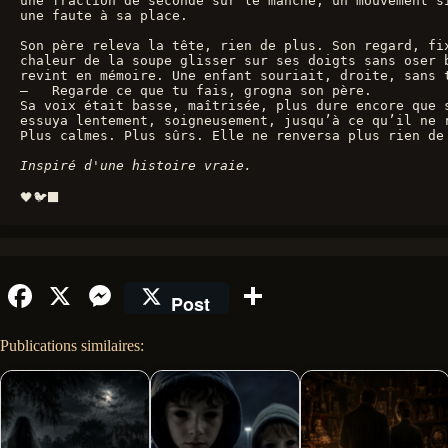
une fraction de seconde sur le manche, un mouvement s
une faute à sa place.
Son père releva la tête, rien de plus. Son regard, fi
chaleur de la soupe glisser sur ses doigts sans oser 
revint en mémoire. Une enfant souriait, droite, sans 
—	Regarde ce que tu fais, grogna son père.
Sa voix était basse, maîtrisée, plus dure encore que 
essuya lentement, soigneusement, jusqu’à ce qu’il ne 
Plus calmes. Plus sûrs. Elle ne renversa plus rien de
Inspiré d'une histoire vraie.
🖤🐦‍⬛
Fa
X
M
Pa
Post
ce
es
rt
Publications similaires:
bo
se
ag
ok
ng
er
er