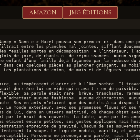
AMAZON
JMG ÉDITIONS
Nancy « Nannie » Hazel poussa son premier cri dans une pe
filtrait entre les planches mal jointes, sifflant douceme
des feuilles mortes en décomposition. À l’intérieur, l’ai
glots de joie, de chants ni de réjouissances. Aucun signe
me enfant d’une famille déjà façonnée par la rudesse du q
r dans ces quelques pièces au plancher grinçant, au mobil
. Les plantations de coton, de maïs et de légumes formaie
aire, au tempérament d’acier et à l’âme sombre. Il travai
ssait derrière lui un vide qui n’avait rien de paisible.
flexible. Sa parole était rare, brève, tranchante, rareme
s n’admettait aucune faiblesse, aucune distraction, aucun
aute. Ses enfants n’étaient que des outils à sa dispositi
s. Le monde extérieur, avec ses promesses floues et ses t
ès de lui, dans un univers maîtrisé, où chaque objet ava
nt par le bruit des couverts. La table, usée par les anné
ns étaient encore petites, ses gestes appliqués mais hési
centration empreinte de gravité. Chacun de ses mouvements
 lentement la soupe. Le liquide ondula, vacilla, et une g
perceptible. Personne ne prononça une parole, mais l’atmo