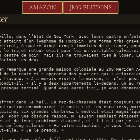
AMAZON
JMG EDITIONS
ker
ville, dans l’État de New York, avec leurs quatre enfants
t atteint d’un lymphome de Hodgkin, une forme très grave 
ecticut, à quatre-vingt-cinq kilomètres de distance, pour
s le trajet retour était pour lui un véritable calvaire. 
u centre de soin, mais ils ne trouvaient rien à louer. Le
Parfois les deux.
en remarqua une grande maison coloniale au 208 Meriden Av
d de la route et s’approcha des ouvriers qui s’affairaien
s travaux. « J’aimerais visiter la maison, si c’est possi
pondit-il. « Il y a deux appartements là-dedans, un au re
 presque terminé. Quand vous aurez fini, je vous donnerai
uffrer dans le hall. Le rez-de-chaussée était toujours en
nstruction encombraient le couloir et les escaliers, mais
cuisine, six grandes chambres… L’endroit était magnifique
le. Pour une obscure raison, M. Lawson semblait réticent 
es et de leurs problèmes d’argent, et il finit par se lai
ès un long silence. « Vu votre situation, je vous ferai u
it-elle. « Je le prends. »
 images abominables défilaient dans sa tête. Des images d