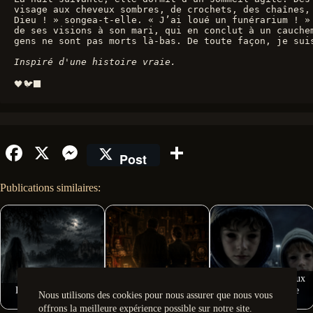
visage aux cheveux sombres, de crochets, des chaînes,
Dieu ! » songea-t-elle. « J’ai loué un funérarium ! »
de ses visions à son mari, qui en conclut à un cauche
gens ne sont pas morts là-bas. De toute façon, je sui
Inspiré d'une histoire vraie.
🖤🐦‍⬛
Fa
X
M
Pa
Post
ce
es
rt
Publications similaires:
bo
se
ag
ok
ng
er
er
Ed et Lorraine Warren,
Les Enfants aux Yeux
Légendes Urbaines
Enquêteurs du
Noirs : un Mystère
Nous utilisons des cookies pour nous assurer que nous vous
Mexicaines
Paranormal
fascinant et…
offrons la meilleure expérience possible sur notre site.