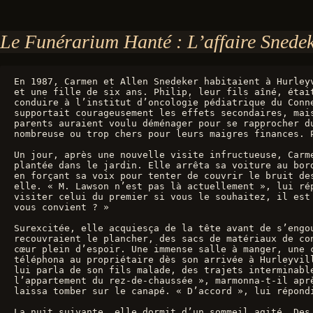
Le Funérarium Hanté : L’affaire Snede
En 1987, Carmen et Allen Snedeker habitaient à Hurley
et une fille de six ans. Philip, leur fils aîné, étai
conduire à l’institut d’oncologie pédiatrique du Conn
supportait courageusement les effets secondaires, mai
parents auraient voulu déménager pour se rapprocher d
nombreuse ou trop chers pour leurs maigres finances. 
Un jour, après une nouvelle visite infructueuse, Carm
plantée dans le jardin. Elle arrêta sa voiture au bor
en forçant sa voix pour tenter de couvrir le bruit de
elle. « M. Lawson n’est pas là actuellement », lui ré
visiter celui du premier si vous le souhaitez, il est
vous convient ? »
Surexcitée, elle acquiesça de la tête avant de s’engo
recouvraient le plancher, des sacs de matériaux de co
cœur plein d’espoir. Une immense salle à manger, une 
téléphona au propriétaire dès son arrivée à Hurleyvil
lui parla de son fils malade, des trajets interminabl
l’appartement du rez-de-chaussée », marmonna-t-il apr
laissa tomber sur le canapé. « D’accord », lui répond
La nuit suivante, elle dormit d’un sommeil agité. Des