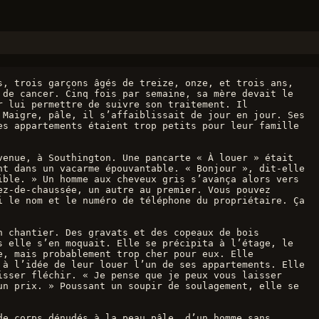
, trois garçons âgés de treize, onze, et trois ans, 
de cancer. Cinq fois par semaine, sa mère devait le 
 lui permettre de suivre son traitement. Il 
Maigre, pâle, il s’affaiblissait de jour en jour. Ses 
s appartements étaient trop petits pour leur famille 
enue, à Southington. Une pancarte « À louer » était 
t dans un vacarme épouvantable. « Bonjour », dit-elle 
ble. » Un homme aux cheveux gris s’avança alors vers 
z-de-chaussée, un autre au premier. Vous pouvez 
 le nom et le numéro de téléphone du propriétaire. Ça 
 chantier. Des gravats et des copeaux de bois 
 elle s’en moquait. Elle se précipita à l’étage, le 
, mais probablement trop cher pour eux. Elle 
à l’idée de leur louer l’un de ses appartements. Elle 
sser fléchir. « Je pense que je peux vous laisser 
n prix. » Poussant un soupir de soulagement, elle se 
e corps dénudés à la peau pâle, d’un homme sans 