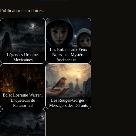
ce
es
rt
Publications similaires:
bo
se
ag
ok
ng
er
er
Les Enfants aux Yeux
Légendes Urbaines
Noirs : un Mystère
Mexicaines
fascinant et…
Ed et Lorraine Warren,
Enquêteurs du
Les Rouges-Gorges,
Paranormal
Messagers des Défunts