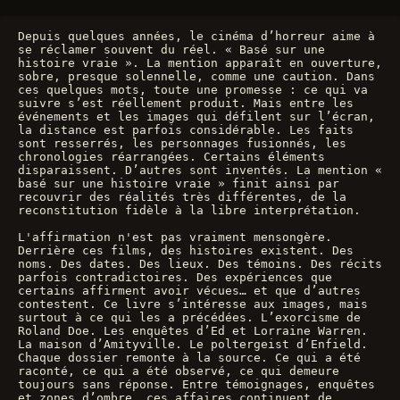
Depuis quelques années, le cinéma d’horreur aime à 
se réclamer souvent du réel. « Basé sur une 
histoire vraie ». La mention apparaît en ouverture, 
sobre, presque solennelle, comme une caution. Dans 
ces quelques mots, toute une promesse : ce qui va 
suivre s’est réellement produit. Mais entre les 
événements et les images qui défilent sur l’écran, 
la distance est parfois considérable. Les faits 
sont resserrés, les personnages fusionnés, les 
chronologies réarrangées. Certains éléments 
disparaissent. D’autres sont inventés. La mention « 
basé sur une histoire vraie » finit ainsi par 
recouvrir des réalités très différentes, de la 
reconstitution fidèle à la libre interprétation.
L'affirmation n'est pas vraiment mensongère. 
Derrière ces films, des histoires existent. Des 
noms. Des dates. Des lieux. Des témoins. Des récits 
parfois contradictoires. Des expériences que 
certains affirment avoir vécues… et que d’autres 
contestent. Ce livre s’intéresse aux images, mais 
surtout à ce qui les a précédées. L’exorcisme de 
Roland Doe. Les enquêtes d’Ed et Lorraine Warren. 
La maison d’Amityville. Le poltergeist d’Enfield. 
Chaque dossier remonte à la source. Ce qui a été 
raconté, ce qui a été observé, ce qui demeure 
toujours sans réponse. Entre témoignages, enquêtes 
et zones d’ombre, ces affaires continuent de 