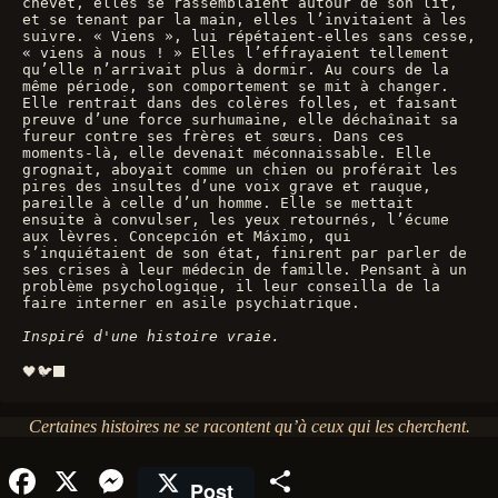
chevet, elles se rassemblaient autour de son lit, 
et se tenant par la main, elles l’invitaient à les 
suivre. « Viens », lui répétaient-elles sans cesse, 
« viens à nous ! » Elles l’effrayaient tellement 
qu’elle n’arrivait plus à dormir. Au cours de la 
même période, son comportement se mit à changer. 
Elle rentrait dans des colères folles, et faisant 
preuve d’une force surhumaine, elle déchaînait sa 
fureur contre ses frères et sœurs. Dans ces 
moments-là, elle devenait méconnaissable. Elle 
grognait, aboyait comme un chien ou proférait les 
pires des insultes d’une voix grave et rauque, 
pareille à celle d’un homme. Elle se mettait 
ensuite à convulser, les yeux retournés, l’écume 
aux lèvres. Concepción et Máximo, qui 
s’inquiétaient de son état, finirent par parler de 
ses crises à leur médecin de famille. Pensant à un 
problème psychologique, il leur conseilla de la 
faire interner en asile psychiatrique.
Inspiré d'une histoire vraie.
🖤🐦‍⬛
Certaines histoires ne se racontent qu’à ceux qui les cherchent.
Fa
X
M
Pa
Post