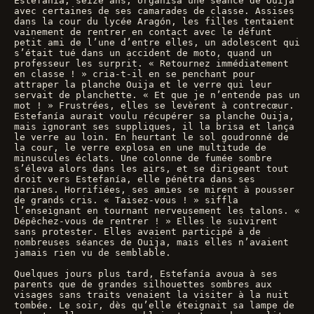
Estefanía, seize ans, organisa une séance de Ouija 
avec certaines de ses camarades de classe. Assises 
dans la cour du lycée Aragón, les filles tentaient 
vainement de rentrer en contact avec le défunt 
petit ami de l’une d’entre elles, un adolescent qui 
s’était tué dans un accident de moto, quand un 
professeur les surprit. « Retournez immédiatement 
en classe ! » cria-t-il en se penchant pour 
attraper la planche Ouija et le verre qui leur 
servait de planchette. « Et que je n’entende pas un 
mot ! » Frustrées, elles se levèrent à contrecœur. 
Estefanía aurait voulu récupérer sa planche Ouija, 
mais ignorant ses suppliques, il la brisa et lança 
le verre au loin. En heurtant le sol goudronné de 
la cour, le verre explosa en une multitude de 
minuscules éclats. Une colonne de fumée sombre 
s’éleva alors dans les airs, et se dirigeant tout 
droit vers Estefanía, elle pénétra dans ses 
narines. Horrifiées, ses amies se mirent à pousser 
de grands cris. « Taisez-vous ! » siffla 
l’enseignant en tournant nerveusement les talons. « 
Dépêchez-vous de rentrer ! » Elles le suivirent 
sans protester. Elles avaient participé à de 
nombreuses séances de Ouija, mais elles n’avaient 
jamais rien vu de semblable.
Quelques jours plus tard, Estefanía avoua à ses 
parents que de grandes silhouettes sombres aux 
visages sans traits venaient la visiter à la nuit 
tombée. Le soir, dès qu’elle éteignait sa lampe de 