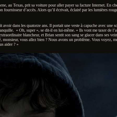
ne, au Texas, prit sa voiture pour aller payer sa facture Internet. En ch
 fournisseur d’accès. Alors qu’il écrivait, éclairé par les lumières roug
t avoir dans les quatorze ans. Il portait une veste à capuche avec une so
quille. « Oh, super », se dit-il en lui-même. « Ils vont me taxer de l’arg
xtraordinaire blancheur, et Brian sentit son sang se glacer dans ses vei
. « Hé, monsieur, vous allez bien ? Nous avons un problème. Vous voyez, 
us aider ? »