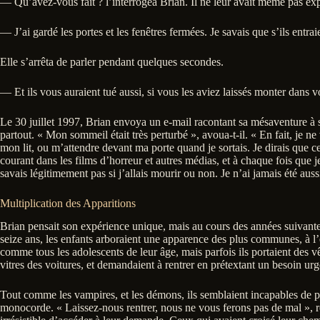
— Qu’avez-vous fait ? l’interrogea Brian. Il ne leur avait même pas ex
— J’ai gardé les portes et les fenêtres fermées. Je savais que s’ils entraie
Elle s’arrêta de parler pendant quelques secondes.
— Et ils vous auraient tué aussi, si vous les aviez laissés monter dans v
Le 30 juillet 1997, Brian envoya un e-mail racontant sa mésaventure à
partout. « Mon sommeil était très perturbé », avoua-t-il. « En fait, je n
mon lit, ou m’attendre devant ma porte quand je sortais. Je dirais que ce
courant dans les films d’horreur et autres médias, et à chaque fois que j
savais légitimement pas si j’allais mourir ou non. Je n’ai jamais été aussi 
Multiplication des Apparitions
Brian pensait son expérience unique, mais au cours des années suivante
seize ans, les enfants arboraient une apparence des plus communes, à l’e
comme tous les adolescents de leur âge, mais parfois ils portaient des v
vitres des voitures, et demandaient à rentrer en prétextant un besoin urg
Tout comme les vampires, et les démons, ils semblaient incapables de pén
monocorde. « Laissez-nous rentrer, nous ne vous ferons pas de mal », rép