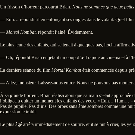
Un frisson d’horreur parcourut Brian.
Nous ne sommes que deux petit
— Euh… répondit-il en enfonçant ses ongles dans le volant. Quel film al
—
Mortal Kombat
, répondit l’aîné. Évidemment.
Le plus jeune des enfants, qui se tenait à quelques pas, hocha affirmativ
— Oh, répondit Brian en jetant un coup d’œil rapide au cinéma et à l’ho
La dernière séance du film
Mortal Komba
t était commencée depuis près 
— Allez, monsieur. Laissez-nous entrer. Nous ne pouvons pas monter dan
À sa grande horreur, Brian réalisa alors que sa main s’était approchée de 
l’obligea à quitter un moment les enfants des yeux. « Euh… Hum… » dit-il
Pas de pupille. Pas d’iris. Des orbes sans âme sombres comme une nuit s
expression le trahit.
Le plus âgé arrêta immédiatement de sourire, et il se mit à crier, les yeux