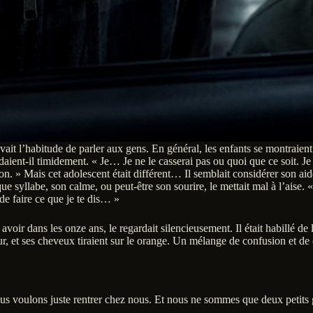
vait l’habitude de parler aux gens. En général, les enfants se montraient p
il timidement. « Je… Je ne le casserai pas ou quoi que ce soit. Je le 
bon. » Mais cet adolescent était différent… Il semblait considérer son a
e syllabe, son calme, ou peut-être son sourire, le mettait mal à l’aise. «
 de faire ce que je te dis… »
t avoir dans les onze ans, le regardait silencieusement. Il était habillé
ur, et ses cheveux tiraient sur le orange. Un mélange de confusion et de c
ous voulons juste rentrer chez nous. Et nous ne sommes que deux petits