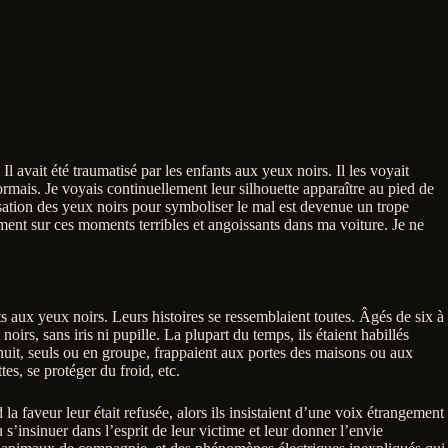
. Il avait été traumatisé par les enfants aux yeux noirs. Il les voyait
dormais. Je voyais continuellement leur silhouette apparaître au pied de
lisation des yeux noirs pour symboliser le mal est devenue un trope
vement sur ces moments terribles et angoissants dans ma voiture. Je ne
 aux yeux noirs. Leurs histoires se ressemblaient toutes. Âgés de six à
rs, sans iris ni pupille. La plupart du temps, ils étaient habillés
 nuit, seuls ou en groupe, frappaient aux portes des maisons ou aux
es, se protéger du froid, etc.
 faveur leur était refusée, alors ils insistaient d’une voix étrangement
’insinuer dans l’esprit de leur victime et leur donner l’envie