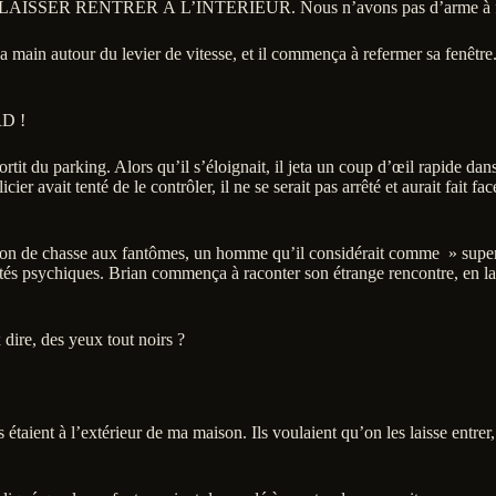
 nous LAISSER RENTRER À L’INTÉRIEUR. Nous n’avons pas d’arme à
sa main autour du levier de vitesse, et il commença à refermer sa fenêtre. 
D !
tit du parking. Alors qu’il s’éloignait, il jeta un coup d’œil rapide dan
r avait tenté de le contrôler, il ne se serait pas arrêté et aurait fait fa
on de chasse aux fantômes, un homme qu’il considérait comme » super 
és psychiques. Brian commença à raconter son étrange rencontre, en laissa
dire, des yeux tout noirs ?
étaient à l’extérieur de ma maison. Ils voulaient qu’on les laisse entrer, 