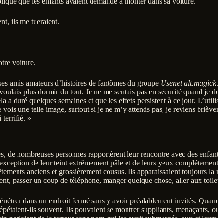
pliqué que les enfants avaient demandé à monter dans sa voiture.
nt, ils me tueraient.
otre voiture.
 ses amis amateurs d’histoires de fantômes du groupe
Usenet alt.magick
e voulais plus dormir du tout. Je ne me sentais pas en sécurité quand je 
la a duré quelques semaines et que les effets persistent à ce jour. L’uti
e vois une telle image, surtout si je ne m’y attends pas, je reviens briè
terrifié. »
s, de nombreuses personnes rapportèrent leur rencontre avec des enfants
xception de leur teint extrêmement pâle et de leurs yeux complétement noi
êtements anciens et grossièrement cousus. Ils apparaissaient toujours la
ent, passer un coup de téléphone, manger quelque chose, aller aux toilett
étrer dans un endroit fermé sans y avoir préalablement invités. Quand la
étaient-ils souvent. Ils pouvaient se montrer suppliants, menaçants, ou s