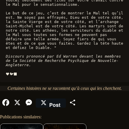
voulez seulement des films sur votre travail contre 
le Mal pour le sensationnalisme. 
Le but de ce jeu, c’est de montrer le Mal tel qu’il 
est. Ne soyez pas effrayés, Dieu est de votre côté, 
la Sainte Vierge est de votre côté, et l’archange 
Saint-Michel est de votre côté. Les martyrs sont de 
notre côté. Les athées, les serviteurs du diable et 
le Mal sous toutes ses formes ne peuvent pas 
défaire une telle armée. Soyez fiers de qui vous 
êtes et de ce que vous faites. Gardez la tête haute 
et défiez le Diable. "
Discours prononcé par Ed Warren devant les membres 
de la Société de Recherche Psychique de Nouvelle-
Angleterre.
🖤🐦‍⬛
Certaines histoires ne se racontent qu’à ceux qui les cherchent.
Fa
X
M
Pa
Post
ce
es
rt
Publications similaires:
bo
se
ag