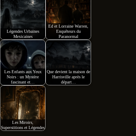
ok
ng
er
er
Ed et Lorraine Warren,
Légendes Urbaines
Enquêteurs du
Mexicaines
Paranormal
Les Enfants aux Yeux
Que devient la maison de
Noirs : un Mystère
Harrisville après le
fascinant et…
départ…
Les Miroirs,
Superstitions et Légendes