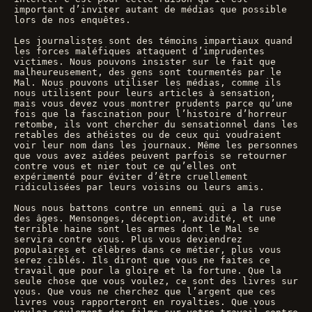
important d’inviter autant de médias que possible 
lors de nos enquêtes. 
Les journalistes sont des témoins impartiaux quand 
les forces maléfiques attaquent d’imprudentes 
victimes. Nous pouvons insister sur le fait que 
malheureusement, des gens sont tourmentés par le 
Mal. Nous pouvons utiliser les médias, comme ils 
nous utilisent pour leurs articles à sensation, 
mais vous devez vous montrer prudents parce qu’une 
fois que la fascination pour l’histoire d’horreur 
retombe, ils vont chercher du sensationnel dans les 
retables des athéistes ou de ceux qui voudraient 
voir leur nom dans les journaux. Même les personnes 
que vous avez aidées peuvent parfois se retourner 
contre vous et nier tout ce qu’elles ont 
expérimenté pour éviter d’être cruellement 
ridiculisées par leurs voisins ou leurs amis. 
Nous nous battons contre un ennemi qui a la ruse 
des âges. Mensonges, déception, avidité, et une 
terrible haine sont les armes dont le Mal se 
servira contre vous. Plus vous deviendrez 
populaires et célèbres dans ce métier, plus vous 
serez ciblés. Ils diront que vous ne faites ce 
travail que pour la gloire et la fortune. Que la 
seule chose que vous voulez, ce sont des livres sur 
vous. Que vous ne cherchez que l’argent que ces 
livres vous rapporteront en royalties. Que vous 