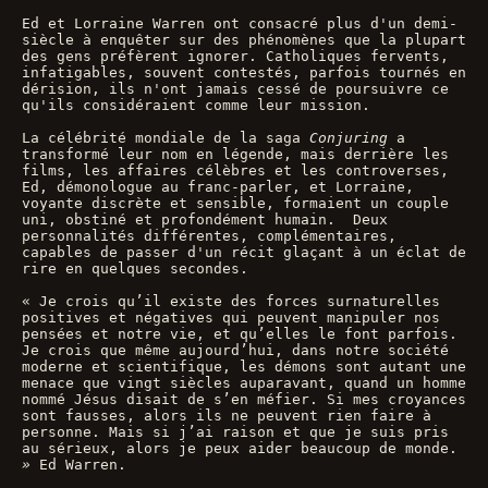
Ed et Lorraine Warren ont consacré plus d'un demi-
siècle à enquêter sur des phénomènes que la plupart 
des gens préfèrent ignorer. Catholiques fervents, 
infatigables, souvent contestés, parfois tournés en 
dérision, ils n'ont jamais cessé de poursuivre ce 
qu'ils considéraient comme leur mission.
La célébrité mondiale de la saga 
Conjuring
 a 
transformé leur nom en légende, mais derrière les 
films, les affaires célèbres et les controverses, 
Ed, démonologue au franc-parler, et Lorraine, 
voyante discrète et sensible, formaient un couple 
uni, obstiné et profondément humain.  Deux 
personnalités différentes, complémentaires, 
capables de passer d'un récit glaçant à un éclat de 
rire en quelques secondes. 
« Je crois qu’il existe des forces surnaturelles 
positives et négatives qui peuvent manipuler nos 
pensées et notre vie, et qu’elles le font parfois. 
Je crois que même aujourd’hui, dans notre société 
moderne et scientifique, les démons sont autant une 
menace que vingt siècles auparavant, quand un homme 
nommé Jésus disait de s’en méfier. Si mes croyances 
sont fausses, alors ils ne peuvent rien faire à 
personne. Mais si j’ai raison et que je suis pris 
au sérieux, alors je peux aider beaucoup de monde. 
» 
Ed Warren.