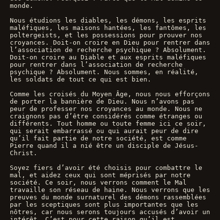
monde. 
Nous étudions les diables, les démons, les esprits 
maléfiques, les maisons hantées, les fantômes, les 
poltergeists, et les possessions pour prouver nos 
croyances. Doit-on croire en Dieu pour rentrer dans 
l’association de recherche psychique ? Absolument. 
Doit-on croire au Diable et aux esprits maléfiques 
pour rentrer dans l’association de recherche 
psychique ? Absolument. Nous sommes, en réalité, 
les soldats de tout ce qui est bien. 
Comme les croisés du Moyen Âge, nous nous efforçons 
de porter la bannière de Dieu. Nous n’avons pas 
peur de professer nos croyances au monde. Nous ne 
craignons pas d’être considérés comme étranges ou 
différents. Tout homme ou toute femme ici ce soir, 
qui serait embarrassé ou qui aurait peur de dire 
qu’il fait partie de notre société, est comme 
Pierre quand il a nié être un disciple de Jésus-
Christ.
Soyez fiers d’avoir été choisis pour combattre le 
mal, et aidez ceux qui sont méprisés par notre 
société. Ce soir, nous verrons comment le Mal 
travaille son réseau de haine. Nous verrons que les 
preuves du monde surnaturel des démons rassemblées 
par les sceptiques sont plus importantes que les 
nôtres, car nous serons toujours accusés d’avoir un 
intérêt. C’est pour cette raison qu’il est 